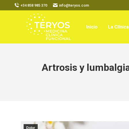
+34 858 985 370
info@teryos.com
Inicio
La Clínica
Artrosis y lumbalgia
Dolor