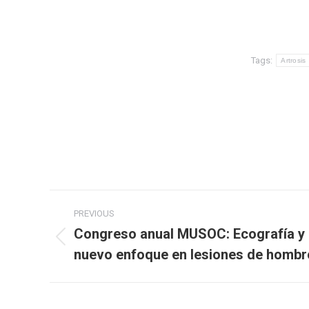
Tags:
Artrosis
Post
PREVIOUS
navigation
Congreso anual MUSOC: Ecografía y b
Previous
nuevo enfoque en lesiones de hombr
post: