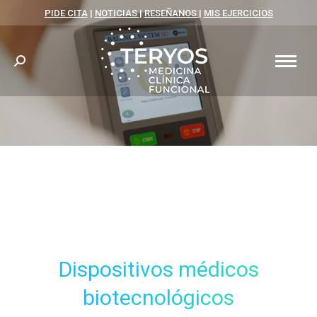
PIDE CITA
|
NOTICIAS
|
RESEÑANOS
|
MIS EJERCICIOS
Search:
You are here:
Dispositivos médicos
biotecnológicos