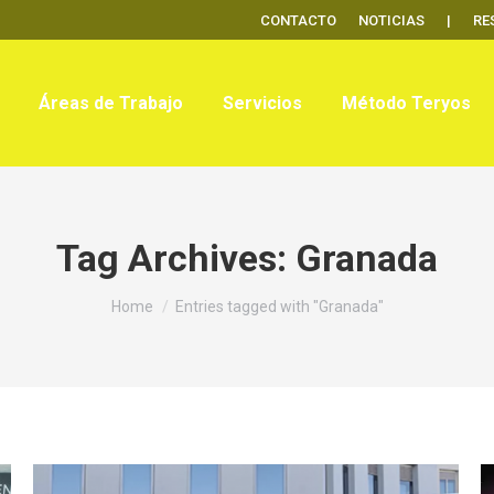
CONTACTO
NOTICIAS
|
RE
Áreas de Trabajo
Servicios
Método Teryos
Tag Archives:
Granada
You are here:
Home
Entries tagged with "Granada"