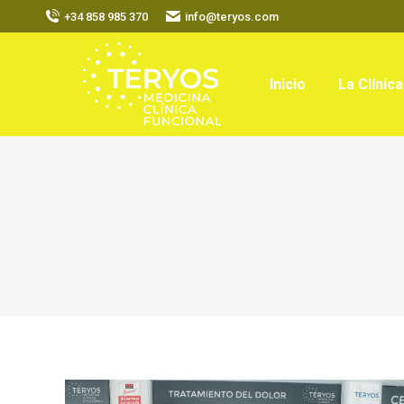
+34 858 985 370
info@teryos.com
Inicio
La Clínica