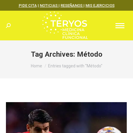
PIDE CITA
|
NOTICIAS
|
RESEÑANOS
|
MIS EJERCICIOS
Search:
Tag Archives:
Método
You are here:
Home
Entries tagged with "Método"