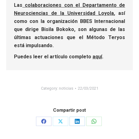
Las
colaboraciones con el Departamento de
Neurociencias de la Universidad Loyola
, así
como con la organización BBES Internacional
que dirige Bisila Bokoko, son algunas de las
últimas actuaciones que el Método Teryos
está impulsando.
Puedes leer el artículo completo
aquí
.
Category:
noticias
22/03/2021
Compartir post
Share
Share
Share
Share
on
on
on
on