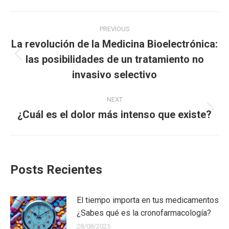
Facebook
X
LinkedIn
WhatsApp
Post
PREVIOUS
navigation
La revolución de la Medicina Bioelectrónica:
las posibilidades de un tratamiento no
Previous
post:
invasivo selectivo
NEXT
¿Cuál es el dolor más intenso que existe?
Next
post:
Posts Recientes
El tiempo importa en tus medicamentos
¿Sabes qué es la cronofarmacología?
28/08/2025