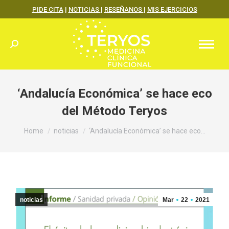
PIDE CITA
|
NOTICIAS
|
RESEÑANOS
|
MIS EJERCICIOS
Search:
‘Andalucía Económica’ se hace eco
del Método Teryos
You are here:
Home
noticias
‘Andalucía Económica’ se hace eco…
noticias
Mar
22
2021