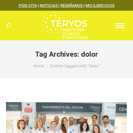
PIDE CITA
|
NOTICIAS
|
RESEÑANOS
|
MIS EJERCICIOS
Search:
Tag Archives:
dolor
You are here:
Home
Entries tagged with "dolor"